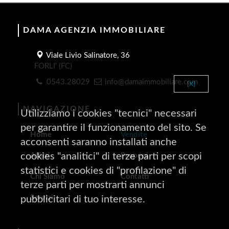
DAMA AGENZIA IMMOBILIARE
Viale Livio Salinatore, 36
FORLI' (FC)
0543.28029
info@damaimmobiliare.com
[X]
NAVIGAZIONE
Utilizziamo i cookies "tecnici" necessari
per garantire il funzionamento del sito. Se
Home
Vendite
acconsenti saranno installati anche
cookies "analitici" di terze parti per scopi
Affitti
Proponi
statistici e cookies di "profilazione" di
Chi Siamo
Contatti
terze parti per mostrarti annunci
Servizi
pubblicitari di tuo interesse.