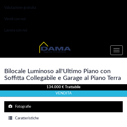
Valutazione gratuita
Vendi con noi
Lavora con noi
Toggle
naviga
Bilocale Luminoso all'Ultimo Piano con
Soffitta Collegabile e Garage al Piano Terra
134.000 € Trattabile
VENDITA
Fotografie
Caratteristiche