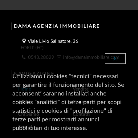
DAMA AGENZIA IMMOBILIARE
Viale Livio Salinatore, 36
FORLI' (FC)
0543.28029
info@damaimmobiliare.com
[X]
NAVIGAZIONE
Utilizziamo i cookies "tecnici" necessari
per garantire il funzionamento del sito. Se
Home
Vendite
acconsenti saranno installati anche
cookies "analitici" di terze parti per scopi
Affitti
Proponi
statistici e cookies di "profilazione" di
Chi Siamo
Contatti
terze parti per mostrarti annunci
Servizi
pubblicitari di tuo interesse.