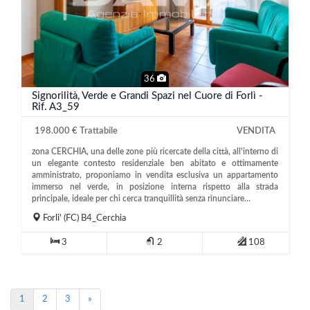
36
Signorilità, Verde e Grandi Spazi nel Cuore di Forlì -
Rif. A3_59
198.000 € Trattabile
VENDITA
zona CERCHIA, una delle zone più ricercate della città, all'interno di
un elegante contesto residenziale ben abitato e ottimamente
amministrato, proponiamo in vendita esclusiva un appartamento
immerso nel verde, in posizione interna rispetto alla strada
principale, ideale per chi cerca tranquillità senza rinunciare...
Forli'
(FC)
B4_Cerchia
3
2
108
1
2
3
»