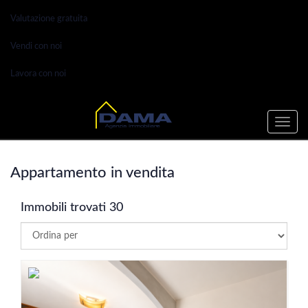
Valutazione gratuita
Vendi con noi
Lavora con noi
Toggle
naviga
Appartamento in vendita
Immobili trovati 30