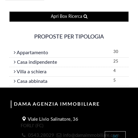
Apri Box Ricerca
PROPOSTE PER TIPOLOGIA
30
Appartamento
25
Casa indipendente
4
Villa a schiera
5
Casa abbinata
DAMA AGENZIA IMMOBILIARE
Viale Livio Salinatore, 36
FORLI' (FC)
0543.28029
info@damaimmobiliare.com
[X]