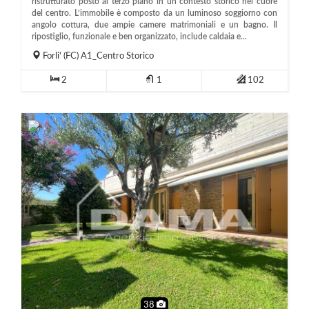
ristrutturato posto al terzo piano in un contesto storico nel cuore
del centro. L’immobile è composto da un luminoso soggiorno con
angolo cottura, due ampie camere matrimoniali e un bagno. Il
ripostiglio, funzionale e ben organizzato, include caldaia e...
Forli'
(FC)
A1_Centro Storico
2
1
102
38