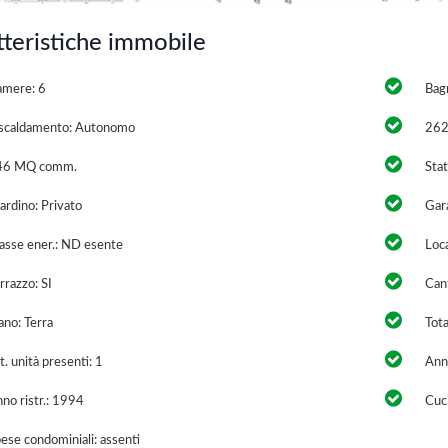
tteristiche immobile
mere: 6
Bagn
scaldamento: Autonomo
26
6 MQ comm.
Stat
ardino: Privato
Gara
asse ener.: ND esente
Loca
rrazzo: SI
Cant
ano: Terra
Tota
. unità presenti: 1
Anno
no ristr.: 1994
Cuci
ese condominiali: assenti