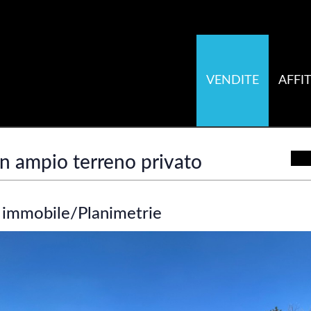
VENDITE
AFFIT
Provincia Forli' Cesena
Forli'
on ampio terreno privato
 immobile/Planimetrie