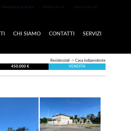
Valutazione gratuita
Vendi con noi
Lavora con noi
TI
CHI SIAMO
CONTATTI
SERVIZI
Residenziali
->
Casa indipendente
450.000 €
VENDITA