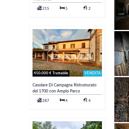
215
5
2
450.000 € Trattabile
VENDITA
Casolare Di Campagna Ristrutturato
del 1700 con Ampio Parco
287
4
4