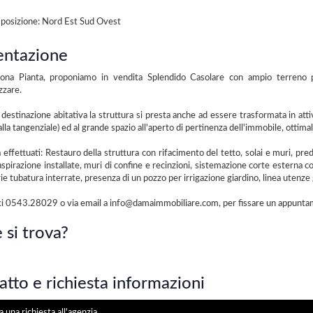
posizione: Nord Est Sud Ovest
entazione
 Zona Pianta, proponiamo in vendita Splendido Casolare con ampio terreno pr
zzare.
a destinazione abitativa la struttura si presta anche ad essere trasformata in attiv
lla tangenziale) ed al grande spazio all'aperto di pertinenza dell'immobile, ottima
à effettuati: Restauro della struttura con rifacimento del tetto, solai e muri, pre
aspirazione installate, muri di confine e recinzioni, sistemazione corte esterna c
rie tubatura interrate, presenza di un pozzo per irrigazione giardino, linea utenze
i 0543.28029 o via email a info@damaimmobiliare.com, per fissare un appuntamen
 si trova?
tto e richiesta informazioni
a una richiesta all'agenzia