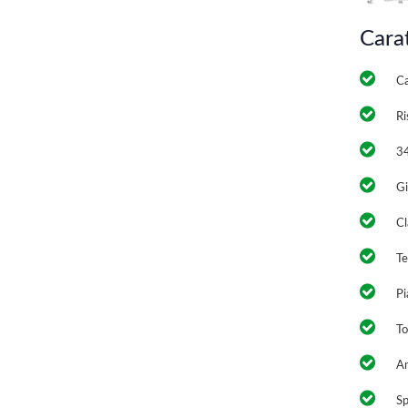
Cara
Ca
Ri
34
Gi
Cl
Te
Pi
Tot
An
Sp