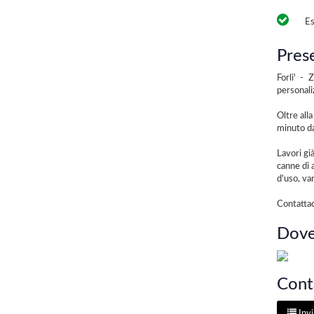
Es
Pres
Forli' -
personali
Oltre all
minuto da
Lavori gi
canne di 
d'uso, va
Contattac
Dove
Conta
Invi