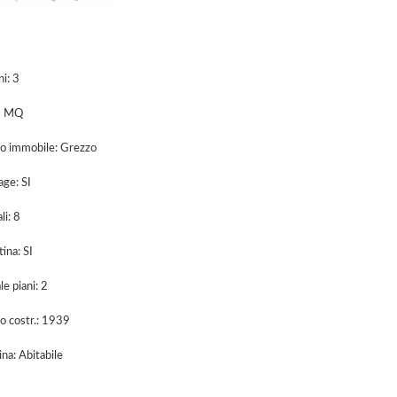
i: 3
2 MQ
o immobile: Grezzo
ge: SI
li: 8
ina: SI
le piani: 2
 costr.: 1939
na: Abitabile