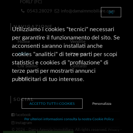
FORLI' (FC)
0543.28029
info@damaimmobiliare.com
[X]
NAVIGAZIONE
Utilizziamo i cookies "tecnici" necessari
per garantire il funzionamento del sito. Se
Home
Vendite
acconsenti saranno installati anche
cookies "analitici" di terze parti per scopi
Affitti
Proponi
statistici e cookies di "profilazione" di
Chi Siamo
Contatti
terze parti per mostrarti annunci
Servizi
pubblicitari di tuo interesse.
SOCIAL
ACCETTO TUTTI I COOKIES
Personalizza
facebook
Per ulteriori informazioni consulta la nostra Cookie Policy
instagram
© 2026 - Dama Agenzia Immobiliare. All rights reserved.
Privacy
-