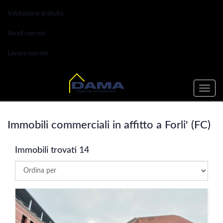
Valutazione gratuita
Vendi con noi
Lavora con noi
Toggle
naviga
Immobili commerciali in affitto a Forli' (FC)
Immobili trovati 14