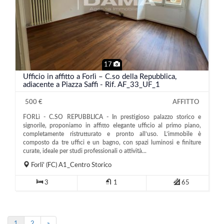
17
Ufficio in affitto a Forlì – C.so della Repubblica,
adiacente a Piazza Saffi - Rif. AF_33_UF_1
500 €
AFFITTO
FORLì - C.SO REPUBBLICA - In prestigioso palazzo storico e
signorile, proponiamo in affitto elegante ufficio al primo piano,
completamente ristrutturato e pronto all’uso. L’immobile è
composto da tre uffici e un bagno, con spazi luminosi e finiture
curate, ideale per studi professionali o attività...
Forli'
(FC)
A1_Centro Storico
3
1
65
1
2
»