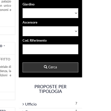
n palazzo
Giardino
un unico
utonomi e
Ascensore
Cod. Riferimento
o -
FFITTO
triale di
Cerca
denza, la
dizioni e
PROPOSTE PER
TIPOLOGIA
7
Ufficio