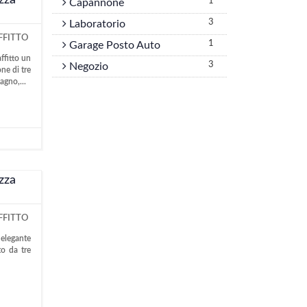
azza
1
Capannone
3
Laboratorio
FFITTO
1
Garage Posto Auto
ffitto un
3
Negozio
ne di tre
agno,...
azza
FFITTO
 elegante
to da tre