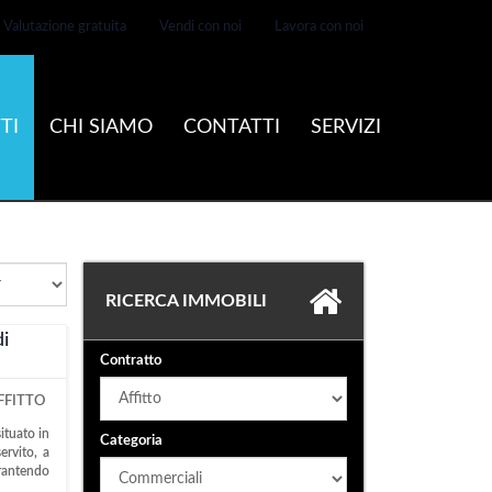
Valutazione gratuita
Vendi con noi
Lavora con noi
TI
CHI SIAMO
CONTATTI
SERVIZI
RICERCA IMMOBILI
di
Contratto
FFITTO
ituato in
Categoria
ervito, a
arantendo