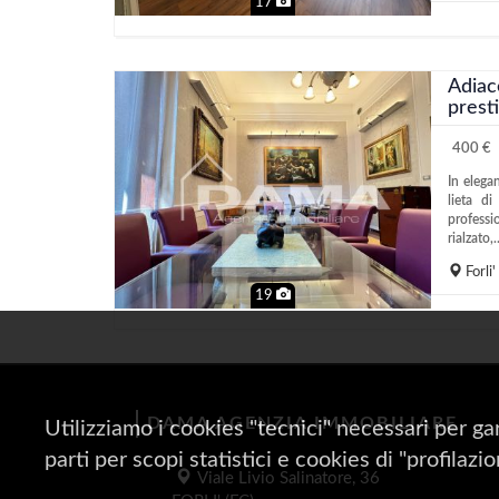
17
Adiace
presti
400 €
In elegan
lieta d
professi
rialzato,.
Forli'
19
DAMA AGENZIA IMMOBILIARE
Utilizziamo i cookies "tecnici" necessari per ga
parti per scopi statistici e cookies di "profilazi
Viale Livio Salinatore, 36