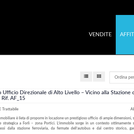
VENDITE
AFFIT
o Ufficio Direzionale di Alto Livello – Vicino alla Stazione 
- Rif. AF_15
 Trattabile
A
obiliare è lieta di proporre in locazione un prestigioso ufficio di ampie dimensioni, s
e strategica a Forlì – zona Portici. L’immobile sorge in un contesto ottimamente s
ssi dalla stazione ferroviaria, da fermate dell’autobus e dal centro storico, g
..