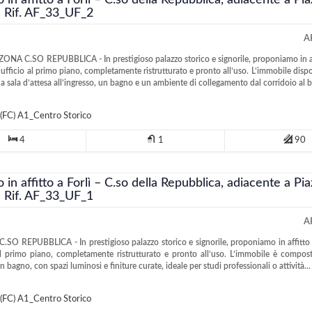
o in affitto a Forlì – C.so della Repubblica, adiacente a Pi
 - Rif. AF_33_UF_2
A
ZONA C.SO REPUBBLICA - In prestigioso palazzo storico e signorile, proponiamo in a
 ufficio al primo piano, completamente ristrutturato e pronto all’uso. L’immobile dispo
na sala d’attesa all’ingresso, un bagno e un ambiente di collegamento dal corridoio al b
(FC)
A1_Centro Storico
4
1
90
o in affitto a Forlì – C.so della Repubblica, adiacente a Pi
 - Rif. AF_33_UF_1
A
C.SO REPUBBLICA - In prestigioso palazzo storico e signorile, proponiamo in affitto
al primo piano, completamente ristrutturato e pronto all’uso. L’immobile è compos
un bagno, con spazi luminosi e finiture curate, ideale per studi professionali o attività...
(FC)
A1_Centro Storico