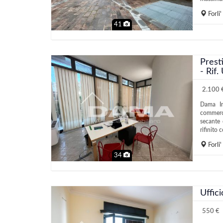
Forli'
41
Prest
- Rif
2.100 €
Dama Im
commerci
secante
rifinito 
Forli'
34
Uffici
550 €