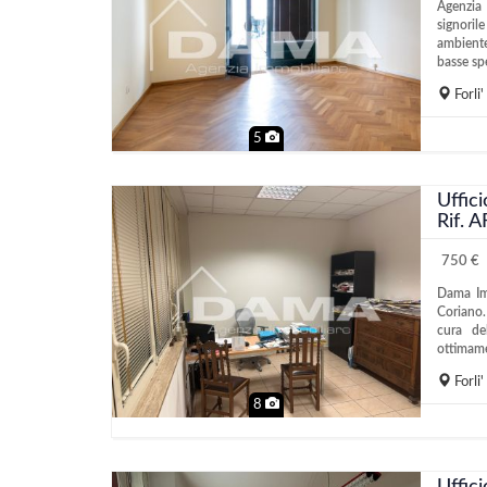
Agenzia 
signoril
ambiente
basse spe
Forli'
5
Uffic
Rif. 
750 €
Dama Imm
Coriano.
cura del
ottimame
Forli'
8