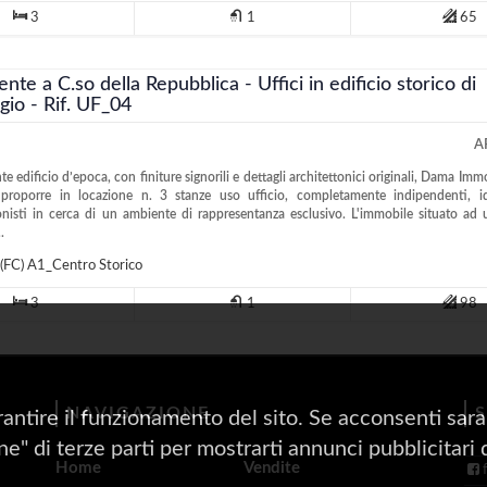
3
1
65
nte a C.so della Repubblica - Uffici in edificio storico di
gio - Rif. UF_04
A
te edificio d’epoca, con finiture signorili e dettagli architettonici originali, Dama Imm
i proporre in locazione n. 3 stanze uso ufficio, completamente indipendenti, id
onisti in cerca di un ambiente di rappresentanza esclusivo. L'immobile situato ad
..
(FC)
A1_Centro Storico
3
1
98
NAVIGAZIONE
rantire il funzionamento del sito. Se acconsenti saran
one" di terze parti per mostrarti annunci pubblicitari 
Home
Vendite