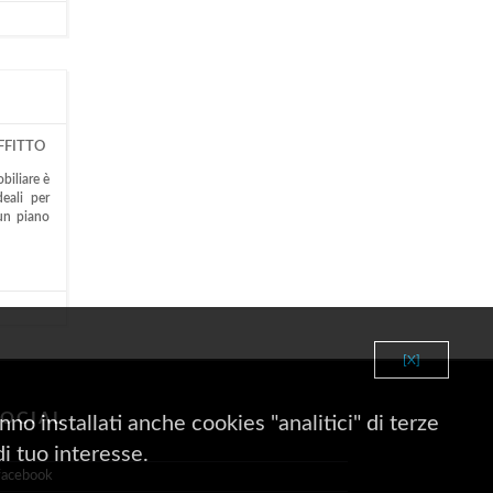
FFITTO
obiliare è
eali per
 un piano
[X]
SOCIAL
no installati anche cookies "analitici" di terze
di tuo interesse.
facebook