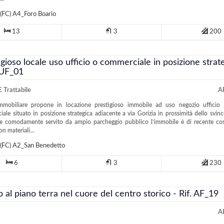
(FC)
A4_Foro Boario
13
3
200
igioso locale uso ufficio o commerciale in posizione strat
. UF_01
 Trattabile
A
mobiliare propone in locazione prestigioso immobile ad uso negozio ufficio 
ale situato in posizione strategica adiacente a via Gorizia in prossimità dello svinc
 e comodamente servito da ampio parcheggio pubblico l’immobile è di recente cos
con materiali...
(FC)
A2_San Benedetto
6
3
230
o al piano terra nel cuore del centro storico - Rif. AF_19
A