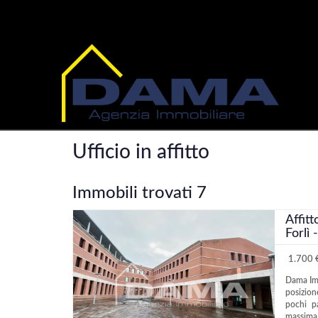
Home
Affitto
Commerciali
Ufficio
Ufficio in affitto
Immobili trovati 7
Affitt
Forlì 
1.700 €
Dama Imm
posizion
pochi pa
massima.