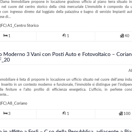
Dama Immobiliare propone in locazione grazioso ufficio al piano terra situato i
e nel cuore del centro storico della città mercuriale L’immobile è composto da 
 con ingresso diretto dal loggiato della palazzina e bagno di servizio Impianti a
se di...
(FC)
A1_Centro Storico
1
1
40
io Moderno 3 Vani con Posti Auto e Fotovoltaico – Corian
AF_20
A
obiliare è lieta di proporre in locazione un ufficio situato nel cuore dell'area indus
 Inserito in un contesto moderno e funzionale, l'immobile si distingue per l'indipen
le finiture e l'alto profilo di efficienza energetica. L'ufficio, in perfette con
nte...
(FC)
A8_Coriano
3
1
100