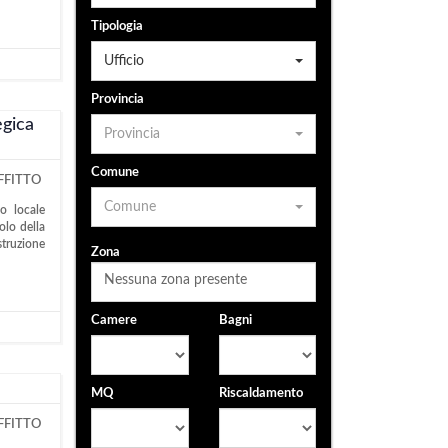
Tipologia
Ufficio
Provincia
egica
Provincia
Comune
FFITTO
Comune
o locale
olo della
truzione
Zona
Nessuna zona presente
Camere
Bagni
MQ
Riscaldamento
FFITTO