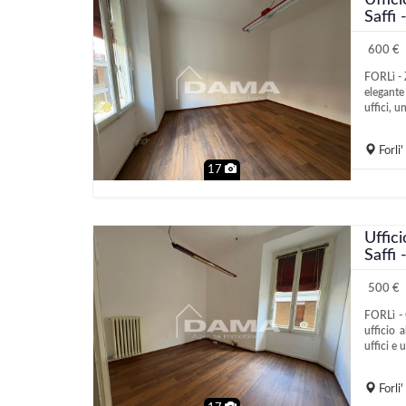
Uffici
Saffi
600 €
FORLì - 
elegante
uffici, u
Forli'
17
Uffici
Saffi
500 €
FORLì - 
ufficio 
uffici e 
Forli'